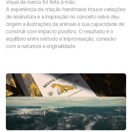
visual da marca foi feita à mão.
A experiência de criação handmade trouxe variações 
de assinatura e a inspiração no conceito selva deu 
origem a ilustrações de animais e sua capacidade de 
construir com impacto positivo. O resultado é o 
equilíbrio entre método e improvisação, conexão 
com a natureza e originalidade.